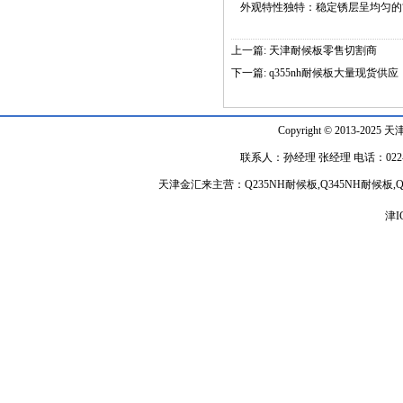
外观特性独特：稳定锈层呈均匀的
上一篇:
天津耐候板零售切割商
下一篇:
q355nh耐候板大量现货供应
Copyright © 2013-2025 天
联系人：孙经理 张经理 电话：022-848918
天津金汇来主营：Q235NH耐候板,Q345NH耐候
津I