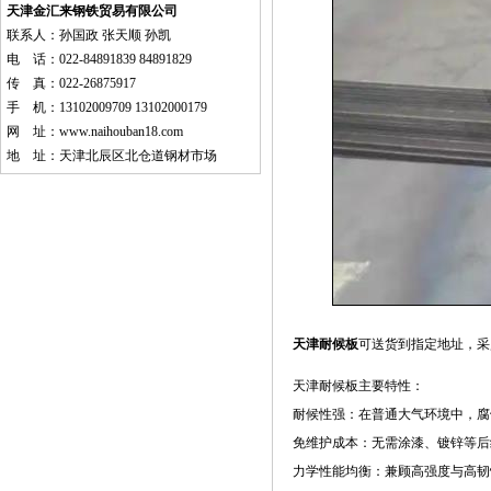
天津金汇来钢铁贸易有限公司
联系人：孙国政 张天顺 孙凯
电 话：022-84891839 84891829
传 真：022-26875917
手 机：13102009709 13102000179
网 址：
www.naihouban18.com
地 址：天津北辰区北仓道钢材市场
天津耐候板
可送货到指定地址，采
天津耐候板
主要特性：
耐候性强：在普通大气环境中，腐蚀速率
免维护成本：无需涂漆、镀锌等后
力学性能均衡：兼顾高强度与高韧性，