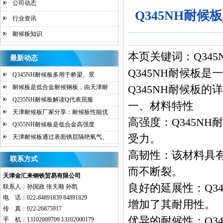
公司动态
Q345NH耐
行业资讯
耐候板知识
本页关键词：Q345
最新动态
Q345NH耐候板
是一
Q345NH耐候板多用于桥梁、景
Q345NH耐候板的
耐候板是低合金耐候钢板，由天津耐
Q235NH耐候板解读Q代表屈服
一、材料特性
天津耐候板厂家分享：耐候板性能优
高强度：Q345N
Q355NH耐候板是低合金高强度
受力。
天津耐候板通过表面锈层隔绝氧气、
高韧性：该材料具
联系方式
而不断裂。
天津金汇来钢铁贸易有限公司
良好的延展性：Q3
联系人：孙国政 张天顺 孙凯
电 话：022-84891839 84891829
增加了其耐用性。
传 真：022-26875917
优异的耐候性：Q3
手 机：13102009709 13102000179