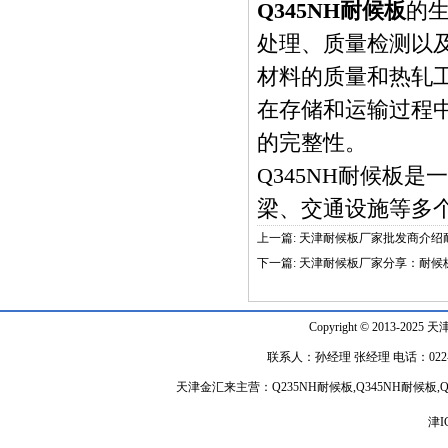
Q345NH耐候板
的
处理、质量检测以
材料的质量和热轧
在存储和运输过程
的完整性。
Q345NH耐候板
是一
梁、交通设施等多
上一篇:
天津耐候板厂家批发商介绍
下一篇:
天津耐候板厂家分享：耐候
Copyright © 2013-2025 天
联系人：孙经理 张经理 电话：022-848918
天津金汇来主营：Q235NH耐候板,Q345NH耐候
津I