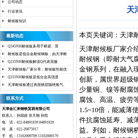
公司动态
天
行业资讯
耐候板知识
本页关键词：天津耐
最新动态
Q345NH耐候板多用于桥梁、景
天津耐候板厂家
介
耐候板是低合金耐候钢板，由天津耐
耐候钢（即耐大气
Q235NH耐候板解读Q代表屈服
金钢系列，在融入
天津耐候板厂家分享：耐候板性能优
Q355NH耐候板是低合金高强度
创新，属世界超级
天津耐候板通过表面锈层隔绝氧气、
少量铜、镍等耐腐
腐蚀、高温、疲劳等
联系方式
1.5~10倍，能
天津金汇来钢铁贸易有限公司
联系人：孙国政 张天顺 孙凯
件抗腐蚀延寿、减
电 话：022-84891839 84891829
益。列如，耐候钢桥
传 真：022-26875917
手 机：13102009709 13102000179