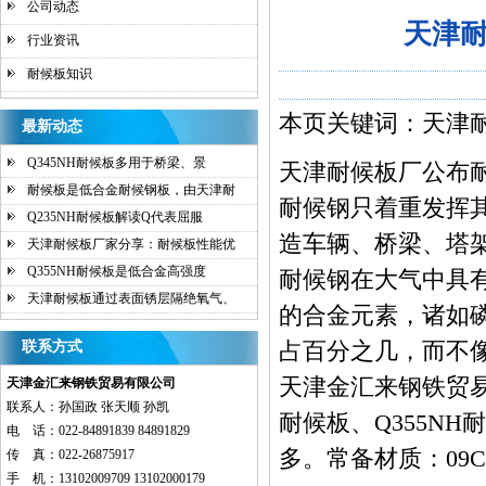
公司动态
天津
行业资讯
耐候板知识
本页关键词：天津耐
最新动态
Q345NH耐候板多用于桥梁、景
天津耐候板厂公布
耐候板是低合金耐候钢板，由天津耐
耐候钢只着重发挥
Q235NH耐候板解读Q代表屈服
造车辆、桥梁、塔
天津耐候板厂家分享：耐候板性能优
Q355NH耐候板是低合金高强度
耐候钢在大气中具
天津耐候板通过表面锈层隔绝氧气、
的合金元素，诸如
占百分之几，而不
联系方式
天津金汇来钢铁贸
天津金汇来钢铁贸易有限公司
联系人：孙国政 张天顺 孙凯
耐候板、Q355NH
电 话：022-84891839 84891829
多。常备材质：09CuP
传 真：022-26875917
手 机：13102009709 13102000179