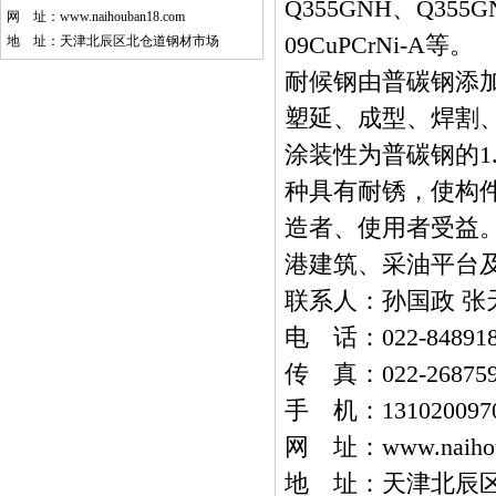
Q355GNH、Q355G
网 址：
www.naihouban18.com
09CuPCrNi-A等。
地 址：天津北辰区北仓道钢材市场
耐候钢由普碳钢添
塑延、成型、焊割、
涂装性为普碳钢的1
种具有耐锈，使构
造者、使用者受益
港建筑、采油平台
联系人：孙国政 张
电 话：022-8489183
传 真：022-268759
手 机：13102009709
网 址：
www.naiho
地 址：天津北辰